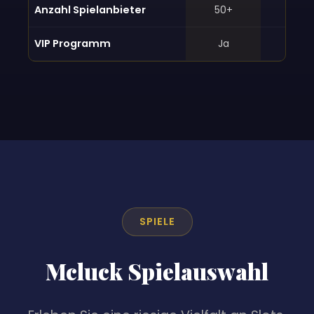
Anzahl Spielanbieter
50+
20
VIP Programm
Ja
Nei
SPIELE
Mcluck Spielauswahl