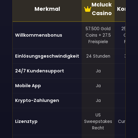
Mcluck
Merkmal
Konkur
Casino
57.500 Gold
25.000 
Willkommensbonus
Coins + 27.5
Coins 
Freispiele
Freispi
Einlösungsgeschwindigkeit
24 Stunden
3-5 T
24/7 Kundensupport
Ja
Nei
Mobile App
Ja
Nei
Krypto-Zahlungen
Ja
Nei
US
Lizenztyp
Sweepstakes
Curacao 
Recht