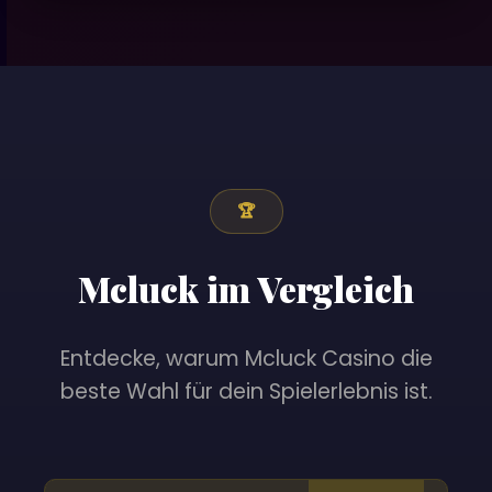
🏆
Mcluck im Vergleich
Entdecke, warum Mcluck Casino die
beste Wahl für dein Spielerlebnis ist.