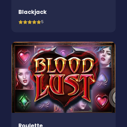
Blackjack
5
Roulette