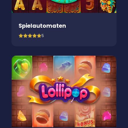
Spielautomaten
5