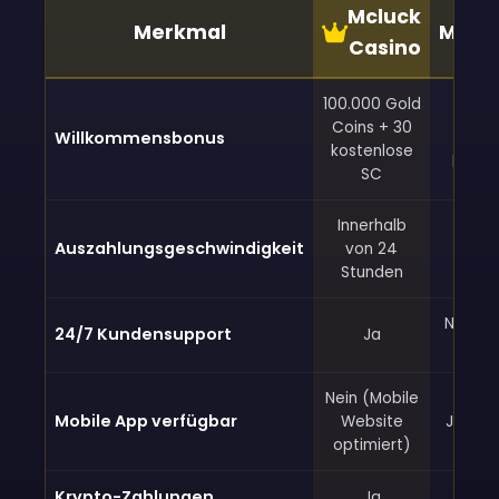
Mcluck
Merkmal
Mitb
Casino
100.000 Gold
50.0
Coins + 30
Willkommensbonus
Coin
kostenlose
koste
SC
Innerhalb
Auszahlungsgeschwindigkeit
von 24
3-5 W
Stunden
Nein (
24/7 Kundensupport
Ja
Ze
Nein (Mobile
Mobile App verfügbar
Website
Ja (Na
optimiert)
Krypto-Zahlungen
Ja
N