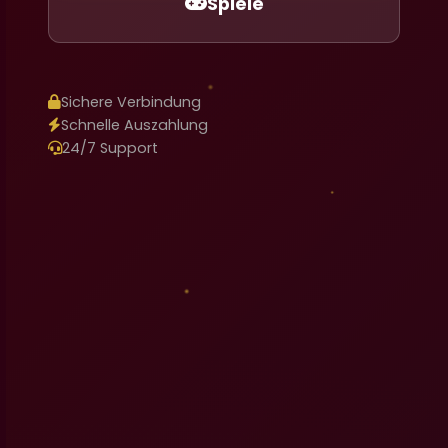
Spiele
Sichere Verbindung
Schnelle Auszahlung
24/7 Support