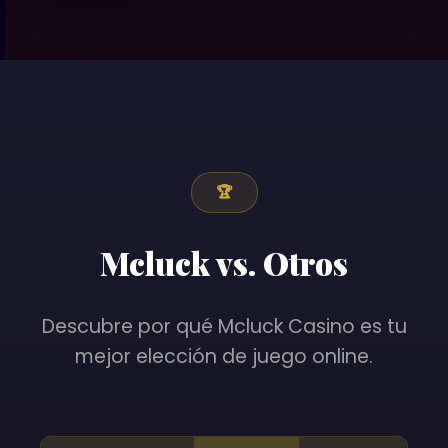
🏆
Mcluck vs. Otros
Descubre por qué Mcluck Casino es tu
mejor elección de juego online.