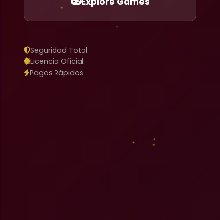
Explore Games
Seguridad Total
Licencia Oficial
Pagos Rápidos