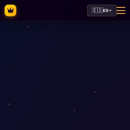
🇪🇸
ES