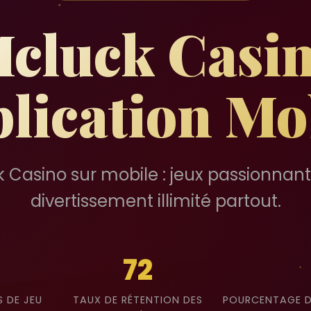
cluck Casi
lication Mo
Casino sur mobile : jeux passionnants
divertissement illimité partout.
72
 DE JEU
TAUX DE RÉTENTION DES
POURCENTAGE D'