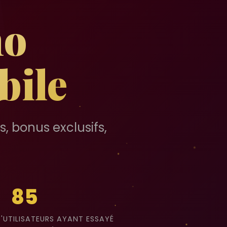
no
bile
, bonus exclusifs,
85
UTILISATEURS AYANT ESSAYÉ