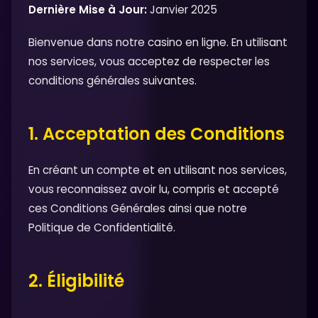
Dernière Mise à Jour:
Janvier 2025
Bienvenue dans notre casino en ligne. En utilisant
nos services, vous acceptez de respecter les
conditions générales suivantes.
1. Acceptation des Conditions
En créant un compte et en utilisant nos services,
vous reconnaissez avoir lu, compris et accepté
ces Conditions Générales ainsi que notre
Politique de Confidentialité.
2. Éligibilité