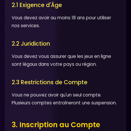
2.1 Exigence d'Âge
Vous devez avoir au moins 18 ans pour utiliser
nos services.
2.2 Juridiction
Vous devez vous assurer que les jeux en ligne
sont légaux dans votre pays ou région.
2.3 Restrictions de Compte
Vous ne pouvez avoir qu'un seul compte.
Plusieurs comptes entraîneront une suspension.
3. Inscription au Compte