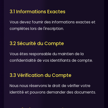
3.1 Informations Exactes
Vous devez fournir des informations exactes et
complètes lors de l'inscription.
3.2 Sécurité du Compte
Vous êtes responsable du maintien de la
confidentialité de vos identifiants de compte.
3.3 Vérification du Compte
Nous nous réservons le droit de vérifier votre
identité et pouvons demander des documents.