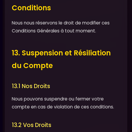
Conditions
Nous nous réservons le droit de modifier ces
Conditions Générales à tout moment.
13. Suspension et Résiliation
du Compte
13.1 Nos Droits
Nous pouvons suspendre ou fermer votre
compte en cas de violation de ces conditions.
13.2 Vos Droits