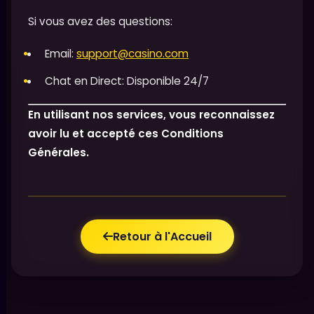
Si vous avez des questions:
Email:
support@casino.com
Chat en Direct: Disponible 24/7
En utilisant nos services, vous reconnaissez
avoir lu et accepté ces Conditions
Générales.
Retour à l'Accueil