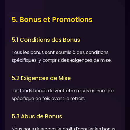
5. Bonus et Promotions
5.1 Conditions des Bonus
Tous les bonus sont soumis à des conditions
spécifiques, y compris des exigences de mise.
5.2 Exigences de Mise
Les fonds bonus doivent être misés un nombre
spécifique de fois avant le retrait.
5.3 Abus de Bonus
Nous nous réservons le droit d'annuler les bonus