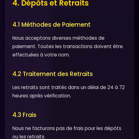
4. Dépôts et Retraits
4.1 Méthodes de Paiement
Nous acceptons diverses méthodes de
paiement. Toutes les transactions doivent être
effectuées à votre nom.
4.2 Traitement des Retraits
Les retraits sont traités dans un délai de 24 à 72
heures après vérification.
4.3 Frais
Nous ne facturons pas de frais pour les dépôts
ou les retraits.