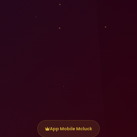
App Mobile Mcluck