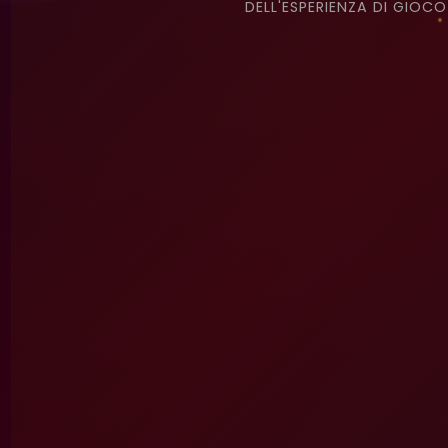
DELL'ESPERIENZA DI GIOCO