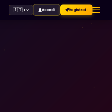
🇮🇹
Accedi
Registrati
IT