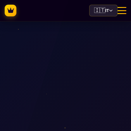
🇮🇹
IT