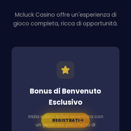
Mcluck Casino offre un'esperienza di
gioco completa, ricca di opportunità.
Bonus di Benvenuto
Esclusivo
Inizia subito la tua avventura con
REGISTRATI
un generoso pacchetto di