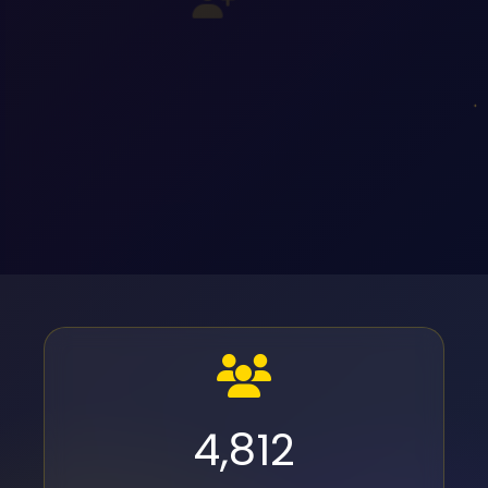
5,073