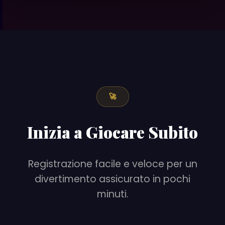
🚀
Inizia a Giocare Subito
Registrazione facile e veloce per un
divertimento assicurato in pochi
minuti.