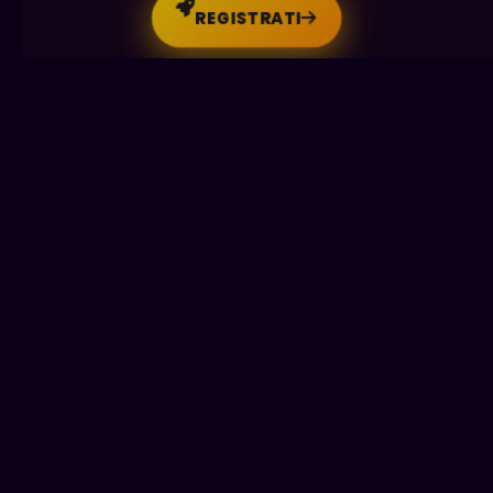
REGISTRATI
La nostra piattaforma: divertimento sicuro, grandi
vincite e supporto clienti eccellente.