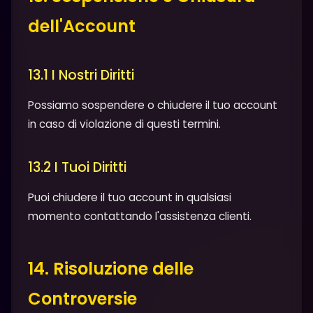
dell'Account
13.1 I Nostri Diritti
Possiamo sospendere o chiudere il tuo account
in caso di violazione di questi termini.
13.2 I Tuoi Diritti
Puoi chiudere il tuo account in qualsiasi
momento contattando l'assistenza clienti.
14. Risoluzione delle
Controversie