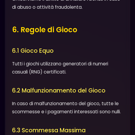
di abuso o attività fraudolenta.
6. Regole di Gioco
6.1 Gioco Equo
Tutti i giochi utilizzano generatori di numeri
casuali (RNG) certificati.
6.2 Malfunzionamento del Gioco
In caso di malfunzionamento del gioco, tutte le
scommesse e i pagamenti interessati sono nulli.
6.3 Scommessa Massima