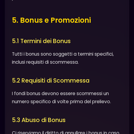
5. Bonus e Promozioni
5.1 Termini dei Bonus
Tutti i bonus sono soggetti a termini specifici,
inclusi requisiti di scommessa.
5.2 Requisiti di Scommessa
I fondi bonus devono essere scommessi un
numero specifico di volte prima del prelievo.
5.3 Abuso di Bonus
Ci riserviamo il diritto di annullare i bonus in caso