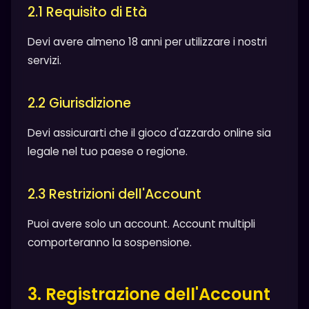
2.1 Requisito di Età
Devi avere almeno 18 anni per utilizzare i nostri
servizi.
2.2 Giurisdizione
Devi assicurarti che il gioco d'azzardo online sia
legale nel tuo paese o regione.
2.3 Restrizioni dell'Account
Puoi avere solo un account. Account multipli
comporteranno la sospensione.
3. Registrazione dell'Account