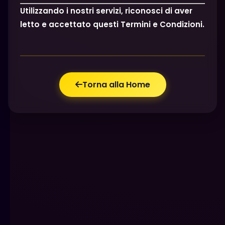
Utilizzando i nostri servizi, riconosci di aver
letto e accettato questi Termini e Condizioni.
Torna alla Home