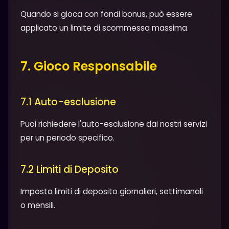
Quando si gioca con fondi bonus, può essere
applicato un limite di scommessa massima.
7. Gioco Responsabile
7.1 Auto-esclusione
Puoi richiedere l'auto-esclusione dai nostri servizi
per un periodo specifico.
7.2 Limiti di Deposito
Imposta limiti di deposito giornalieri, settimanali
o mensili.